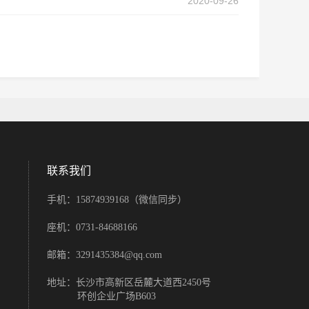
2020-09-26
联系我们
手机：15874939168
（微信同步）
座机：0731-84688166
邮箱：3291435384@qq.com
地址：长沙市高新区岳麓大道西2450号
           环创企业广场B603