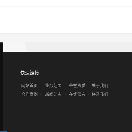
快速链接
网站首页
  -   
业务范围
   -  
荣誉资质
  -  
关于我们
合作案例
  -   
新闻动态
   -  
在线留言
  -  
联系我们